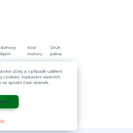
Zdvihový
Kód
Druh
objem
motoru
paliva
1598
AR 37203
Benzín
tické účely a v případě udělení
y cookies. Nastavení vlastních
ve spodní části stránek.
asím
de
.