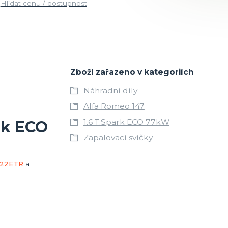
Hlídat cenu / dostupnost
Zboží zařazeno v kategoriích
Náhradní díly
Alfa Romeo 147
1.6 T.Spark ECO 77kW
rk ECO
Zapalovací svíčky
22ETR
a