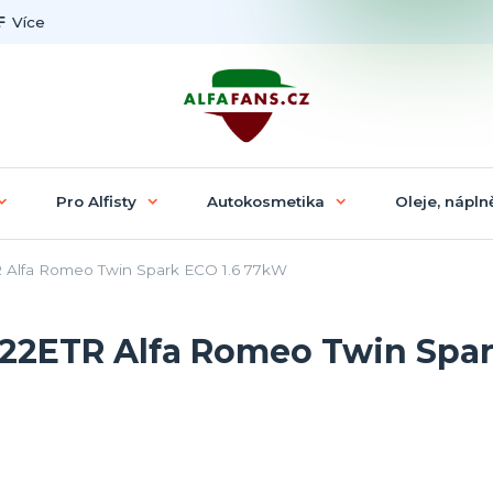
Více
Pro Alfisty
Autokosmetika
Oleje, náplně
 Alfa Romeo Twin Spark ECO 1.6 77kW
U22ETR Alfa Romeo Twin Spa