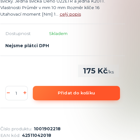
svíčky. Jedna svíčka Deno U22ETR a jedna K20TT.
Vlastnosti Průměr v mm 10 mm Rozměr klíče 16
Utahovací moment [Nm] 1...
celý popis
Dostupnost
Skladem
Nejsme plátci DPH
175 Kč
/
ks
Přidat do košíku
Číslo produktu:
1001902218
EAN kód:
42511042018