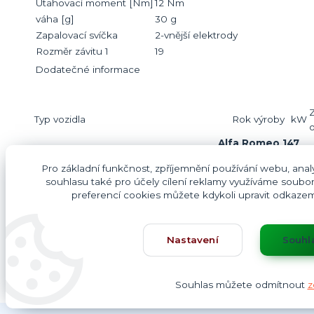
Utahovací moment [Nm]
12 Nm
váha [g]
30 g
Zapalovací svíčka
2-vnější elektrody
Rozměr závitu 1
19
Dodatečné informace
Typ vozidla
Rok výroby
kW
Alfa Romeo 147
1.6 16V T.SPARK ECO (937.AXA1A,
01.01 - 03.10
77
Pro základní funkčnost, zpříjemnění používání webu, analy
937.BXA1A)
souhlasu také pro účely cílení reklamy využíváme soubor
preferencí cookies můžete kdykoli upravit odkazem 
Nastavení
Souhl
Souhlas můžete odmítnout
z