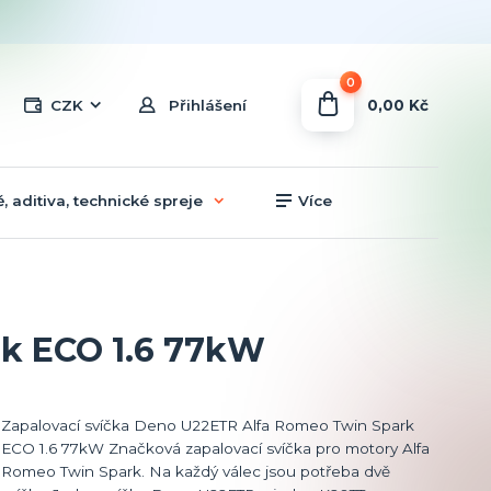
0
0,00 Kč
CZK
Přihlášení
, aditiva, technické spreje
Více
rk ECO 1.6 77kW
Zapalovací svíčka Deno U22ETR Alfa Romeo Twin Spark
ECO 1.6 77kW Značková zapalovací svíčka pro motory Alfa
Romeo Twin Spark. Na každý válec jsou potřeba dvě