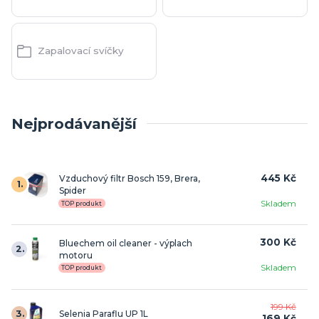
Zapalovací svíčky
Nejprodávanější
445 Kč
Vzduchový filtr Bosch 159, Brera,
1.
Spider
Skladem
TOP produkt
300 Kč
Bluechem oil cleaner - výplach
2.
motoru
Skladem
TOP produkt
199 Kč
3.
Selenia Paraflu UP 1L
169 Kč