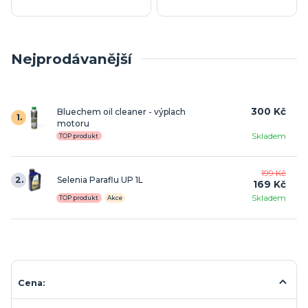
Nejprodávanější
300 Kč
Bluechem oil cleaner - výplach
1.
motoru
Skladem
TOP produkt
199 Kč
2.
Selenia Paraflu UP 1L
169 Kč
Skladem
TOP produkt
Akce
Cena: