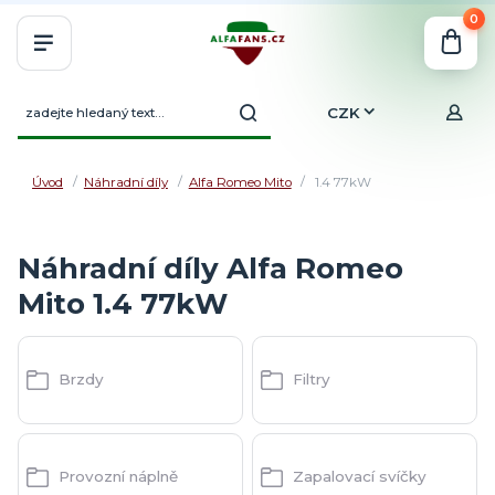
0
CZK
Úvod
Náhradní díly
Alfa Romeo Mito
1.4 77kW
Náhradní díly Alfa Romeo
Mito 1.4 77kW
Brzdy
Filtry
Provozní náplně
Zapalovací svíčky