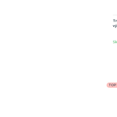
Tr
vý
S
TOP 