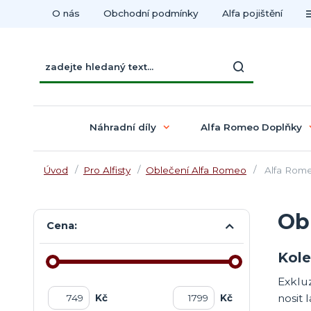
O nás
Obchodní podmínky
Alfa pojištění
Náhradní díly
Alfa Romeo Doplňky
Úvod
Pro Alfisty
Oblečení Alfa Romeo
Alfa Rome
Obl
Cena:
Kole
Exkluz
nosit 
Kč
Kč