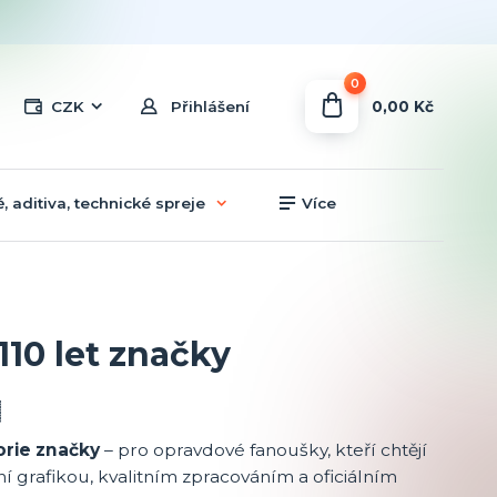
0
0,00 Kč
CZK
Přihlášení
, aditiva, technické spreje
Více
10 let značky
torie značky
– pro opravdové fanoušky, kteří chtějí
antní grafikou, kvalitním zpracováním a oficiálním