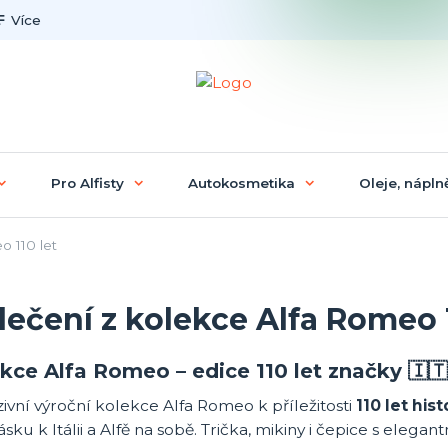
Více
Pro Alfisty
Autokosmetika
Oleje, náplně
o 110 let
ečení z kolekce Alfa Romeo 1
kce Alfa Romeo – edice 110 let značky 🇮🇹
ivní výroční kolekce Alfa Romeo k příležitosti
110 let his
lásku k Itálii a Alfě na sobě. Trička, mikiny i čepice s eleg