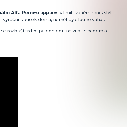
nální Alfa Romeo apparel
v limitovaném množství.
ít výroční kousek doma, neměl by dlouho váhat.
u se rozbuší srdce při pohledu na znak s hadem a