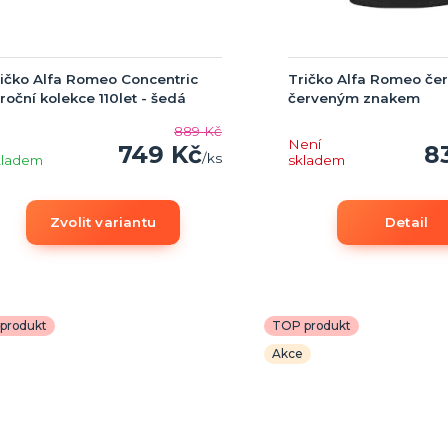
ičko Alfa Romeo Concentric
Tričko Alfa Romeo čer
roční kolekce 110let - šedá
červeným znakem
889 Kč
Není
749 Kč
8
/
ks
kladem
skladem
Zvolit variantu
Detail
produkt
TOP produkt
Akce