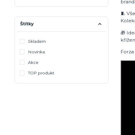
brand
🧵 Vš
Kolek
Štítky
🎁 Ide
kříže
Skladem
Forza 
Novinka
Akce
TOP produkt