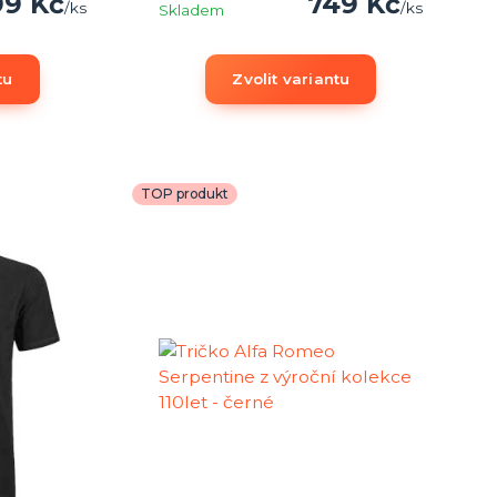
99 Kč
749 Kč
/
ks
/
ks
Skladem
tu
Zvolit variantu
TOP produkt