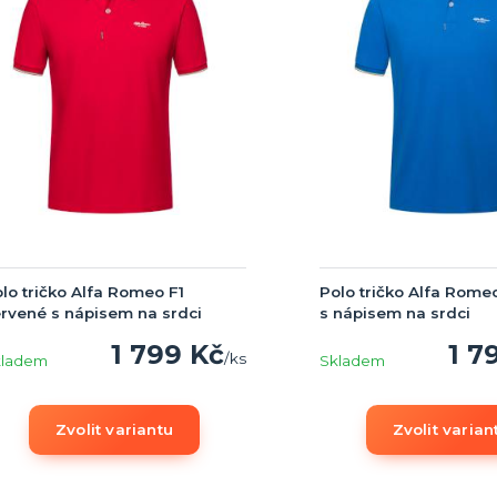
lo tričko Alfa Romeo F1
Polo tričko Alfa Rome
rvené s nápisem na srdci
s nápisem na srdci
1 799 Kč
1 7
/
ks
kladem
Skladem
Zvolit variantu
Zvolit varian