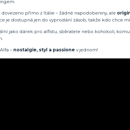
ingem.
e dovezeno přímo z Itálie – žádné napodobeniny, ale
origi
ce je dostupná jen do vyprodání zásob, takže kdo chce m
ální jako dárek pro alfistu, sběratele nebo kohokoli, kom
m.
Alfa –
nostalgie, styl a passione
v jednom!