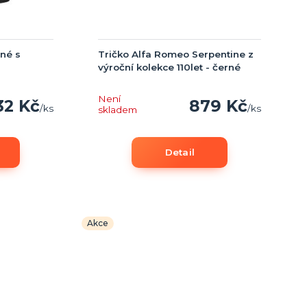
né s
Tričko Alfa Romeo Serpentine z
výroční kolekce 110let - černé
Není
32 Kč
879 Kč
/
ks
/
ks
skladem
Detail
Akce