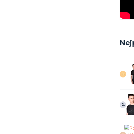
Nej
1.
2.