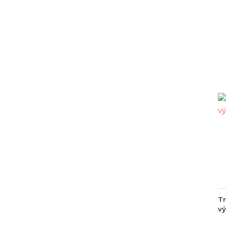
Tr
vý