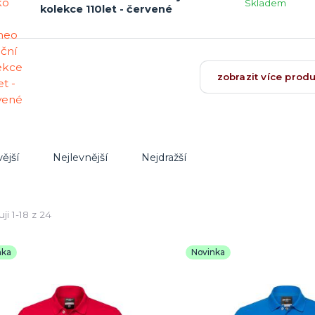
Skladem
kolekce 110let - červené
zobrazit více prod
ější
Nejlevnější
Nejdražší
ji 1-18 z 24
nka
Novinka