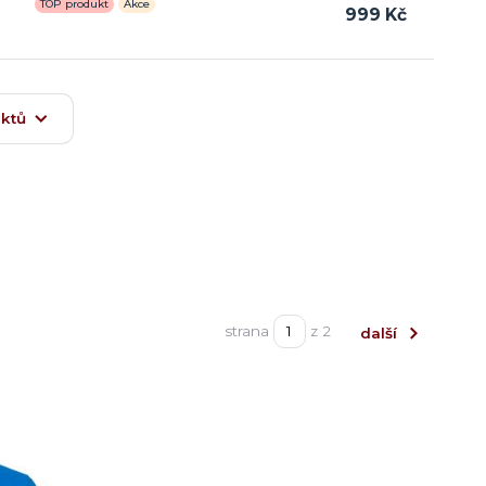
TOP produkt
Akce
999 Kč
uktů
strana
z 2
další