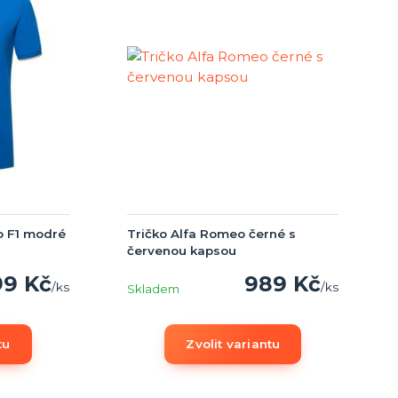
o F1 modré
Tričko Alfa Romeo černé s
červenou kapsou
99 Kč
989 Kč
/
ks
/
ks
Skladem
tu
Zvolit variantu