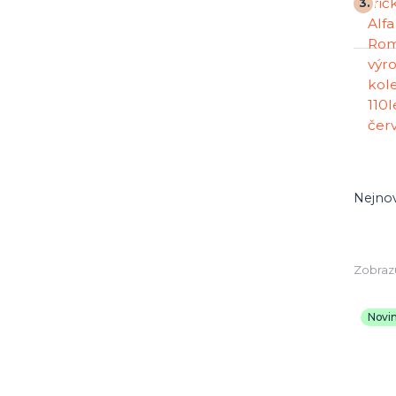
3.
Nejnov
Zobrazu
Novi