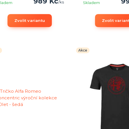
989 Kč
9
/
ks
kladem
Skladem
Zvolit variantu
Zvolit varian
Akce