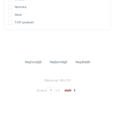
Novinka
Akce
TOP produkt
Nejnovější
Nejlevnější
Nejdražší
Zobrazuji 1-18 z 30
strana
z 2
další