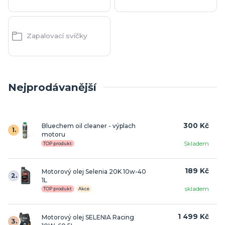
Zapalovací svíčky
Nejprodávanější
300 Kč
Bluechem oil cleaner - výplach
1.
motoru
Skladem
TOP produkt
189 Kč
Motorový olej Selenia 20K 10w-40
2.
1L
skladem
TOP produkt
Akce
1 499 Kč
Motorový olej SELENIA Racing
3.