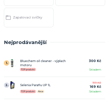
Zapalovací svíčky
Nejprodávanější
300 Kč
Bluechem oil cleaner - výplach
1.
motoru
Skladem
TOP produkt
199 Kč
2.
Selenia Paraflu UP 1L
169 Kč
Skladem
TOP produkt
Akce