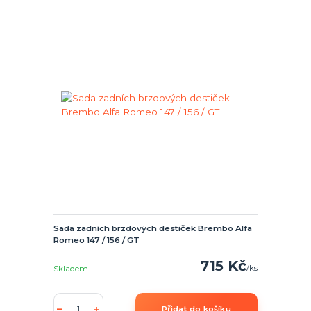
Sada zadních brzdových destiček Brembo Alfa
Romeo 147 / 156 / GT
715 Kč
/
ks
Skladem
Přidat do košíku