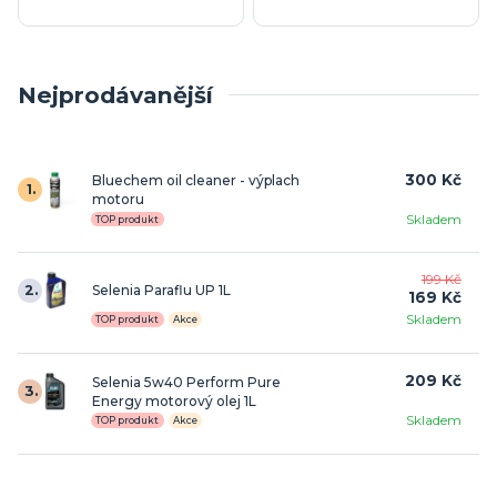
Nejprodávanější
300 Kč
Bluechem oil cleaner - výplach
1.
motoru
Skladem
TOP produkt
199 Kč
2.
Selenia Paraflu UP 1L
169 Kč
Skladem
TOP produkt
Akce
209 Kč
Selenia 5w40 Perform Pure
3.
Energy motorový olej 1L
Skladem
TOP produkt
Akce