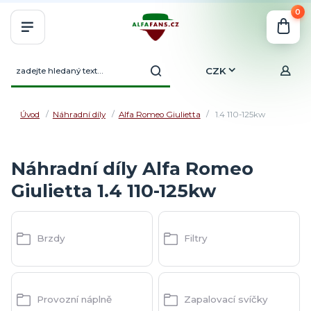
0
CZK
Úvod
Náhradní díly
Alfa Romeo Giulietta
1.4 110-125kw
Náhradní díly Alfa Romeo
Giulietta 1.4 110-125kw
Brzdy
Filtry
Provozní náplně
Zapalovací svíčky