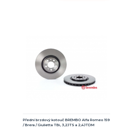
Přední brzdový kotouč BREMBO Alfa Romeo 159
/ Brera / Giulietta TBi, 3,2JTS a 2,4JTDM