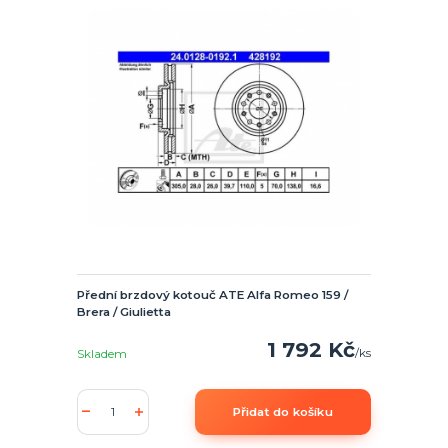
Přední brzdový kotouč ATE Alfa Romeo 159 /
Brera / Giulietta
1 792 Kč
/
ks
Skladem
Přidat do košíku