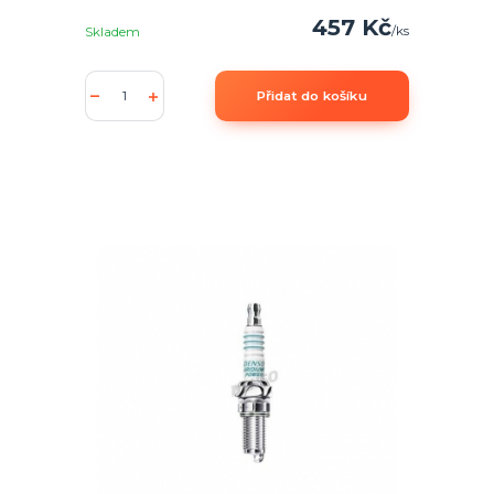
457 Kč
/
ks
Skladem
Přidat do košíku