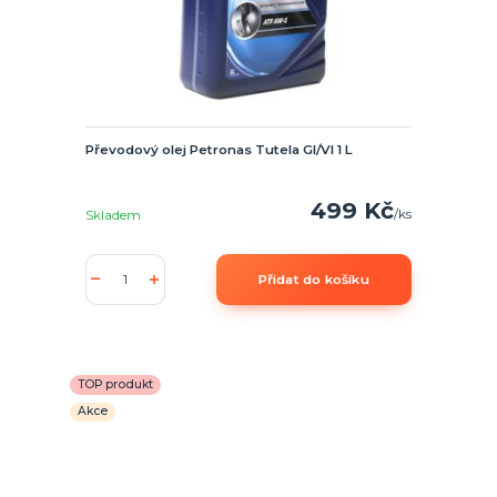
Převodový olej Petronas Tutela GI/VI 1 L
499 Kč
/
ks
Skladem
Přidat do košíku
TOP produkt
Akce