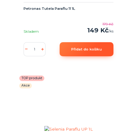
Petronas Tutela Paraflu 11 1L
179 Kč
149 Kč
/
ks
Skladem
Přidat do košíku
TOP produkt
Akce