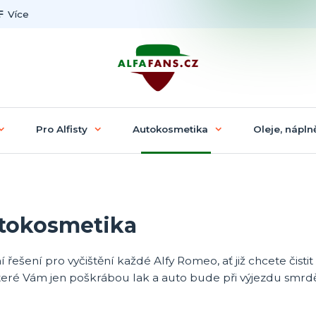
Více
Pro Alfisty
Autokosmetika
Oleje, náplně
tokosmetika
í řešení pro vyčištění každé Alfy Romeo, ať již chcete čist
teré Vám jen poškrábou lak a auto bude při výjezdu smrdět