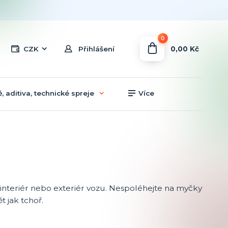
0
0,00 Kč
CZK
Přihlášení
, aditiva, technické spreje
Více
it interiér nebo exteriér vozu. Nespoléhejte na myčky
 jak tchoř.