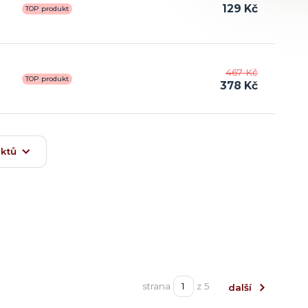
129 Kč
TOP produkt
467 Kč
TOP produkt
378 Kč
uktů
strana
z 5
další