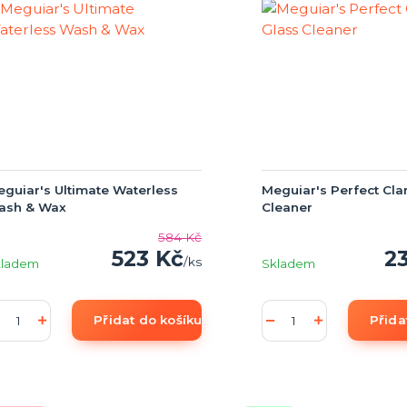
guiar's Ultimate Waterless
Meguiar's Perfect Clar
ash & Wax
Cleaner
584 Kč
523 Kč
2
/
ks
kladem
Skladem
Přidat do košíku
Přida