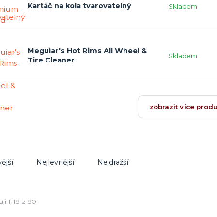
Kartáč na kola tvarovatelný
Skladem
Meguiar's Hot Rims All Wheel &
Skladem
Tire Cleaner
zobrazit více prod
ější
Nejlevnější
Nejdražší
ji 1-18 z 80