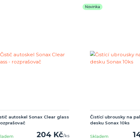
Novinka
stič autoskel Sonax Clear glass
Čistící ubrousky na pa
rozprašovač
desku Sonax 10ks
204 Kč
1
/
ks
kladem
Skladem