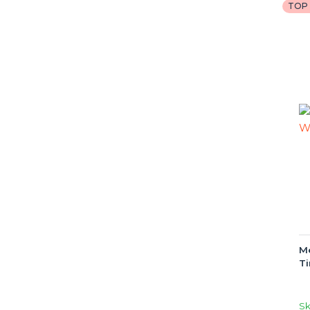
TOP 
Me
Ti
S