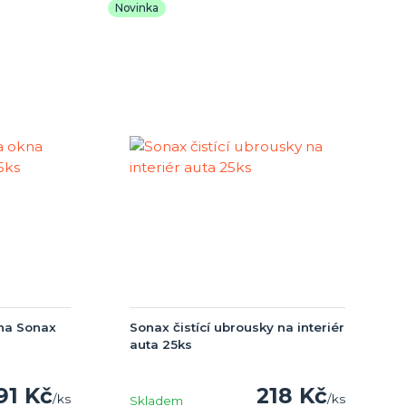
Novinka
kna Sonax
Sonax čistící ubrousky na interiér
auta 25ks
91 Kč
218 Kč
/
ks
/
ks
Skladem