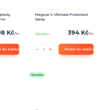
plasty
Meguiar's Ultimate Protectant
rior
Spray
98 Kč
394 Kč
/
ks
/
ks
Skladem
t do košíku
Přidat do košíku
Novinka