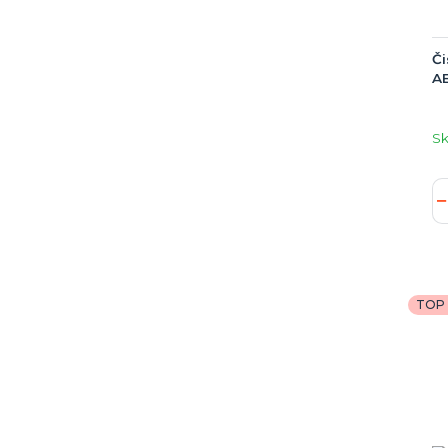
Či
AE
S
TOP 