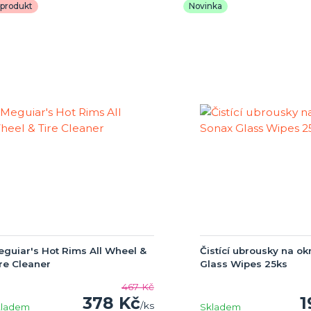
produkt
Novinka
guiar's Hot Rims All Wheel &
Čistící ubrousky na o
re Cleaner
Glass Wipes 25ks
467 Kč
378 Kč
1
/
ks
kladem
Skladem