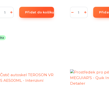
Přidat do košíku
Přida
nka