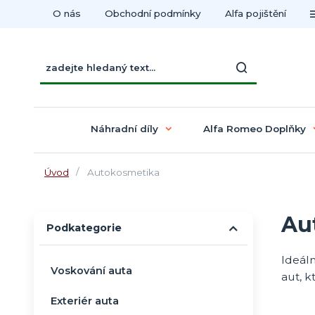
O nás
Obchodní podmínky
Alfa pojištění
Náhradní díly
Alfa Romeo Doplňky
Úvod
Autokosmetika
Au
Podkategorie
Ideáln
Voskování auta
aut, k
Exteriér auta