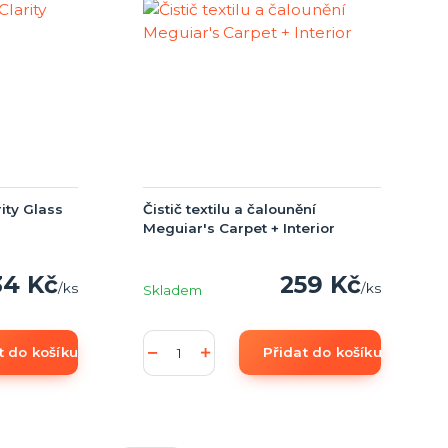
ity Glass
Čistič textilu a čalounění
Meguiar's Carpet + Interior
34 Kč
259 Kč
/
ks
/
ks
Skladem
t do košíku
Přidat do košíku