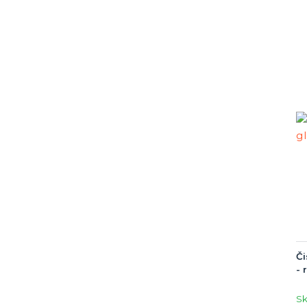
Či
- 
S