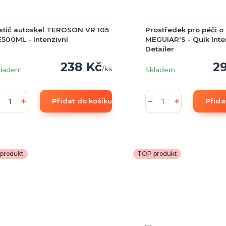
stič autoskel TEROSON VR 105
Prostředek pro péči o 
500ML - Intenzivní
MEGUIAR'S - Quik Inte
Detailer
238 Kč
2
/
ks
kladem
Skladem
Přidat do košíku
Přida
produkt
TOP produkt