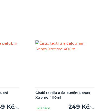
lubní
Čistič textilu a čalounění Sonax
Xtreme 400ml
49 Kč
249 Kč
/
ks
/
ks
Skladem