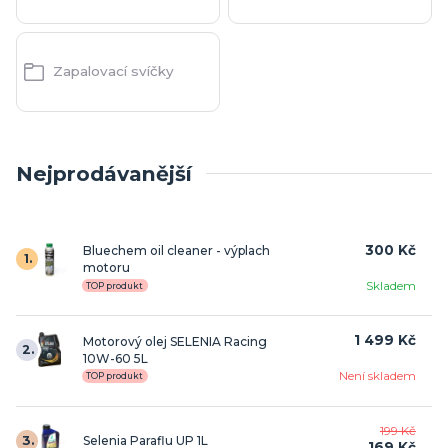
Zapalovací svíčky
Nejprodávanější
300 Kč
Bluechem oil cleaner - výplach
1.
motoru
Skladem
TOP produkt
1 499 Kč
Motorový olej SELENIA Racing
2.
10W-60 5L
Není skladem
TOP produkt
199 Kč
3.
Selenia Paraflu UP 1L
169 Kč