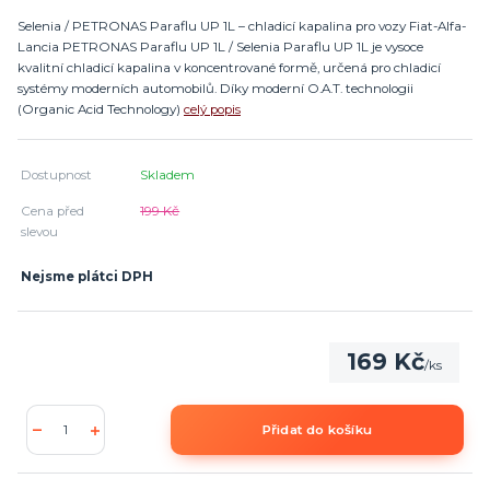
Selenia / PETRONAS Paraflu UP 1L – chladicí kapalina pro vozy Fiat-Alfa-
Lancia PETRONAS Paraflu UP 1L / Selenia Paraflu UP 1L je vysoce
kvalitní chladicí kapalina v koncentrované formě, určená pro chladicí
systémy moderních automobilů. Díky moderní O.A.T. technologii
(Organic Acid Technology)
celý popis
Dostupnost
Skladem
Cena před
199 Kč
slevou
Nejsme plátci DPH
169 Kč
/
ks
Přidat do košíku