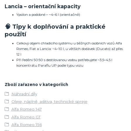
Lancia – orientační kapacity
Ypsilon a podobné – ~4–6 l (orientačně)
🧠 Tipy k doplňování a praktické
použití
Celkový objem chladicího systému u běžných osobních vozů Alfa
Romeo, Fiat a Lancia: ~4–10 l, u větších dodávek (Ducato) až přes
12 l
Při ředění 50:50 s destilovanou vodou potřebujete ~3,5–4,5 l
koncentrátu Paraflu UP podle typu vozu
Zboží zařazeno v kategoriích
Náhradní díly
Oleje, náplně, aditiva, technické spreje
Alfa Romeo 147
Alfa Romeo GT
Alfa Romeo 156