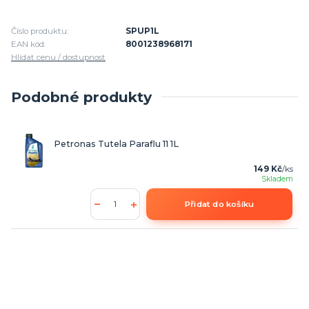
Číslo produktu:
SPUP1L
EAN kód:
8001238968171
Hlídat cenu / dostupnost
Podobné produkty
Petronas Tutela Paraflu 11 1L
149 Kč
/
ks
Skladem
Přidat do košíku