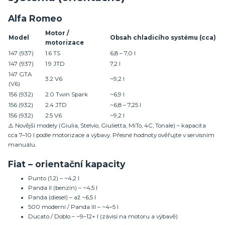
Alfa Romeo
Motor /
Model
Obsah chladicího systému (cca)
motorizace
147 (937)
1.6 TS
6,8 – 7,0 l
147 (937)
1.9 JTD
7,2 l
147 GTA
3.2 V6
~9,2 l
(V6)
156 (932)
2.0 Twin Spark
~6,9 l
156 (932)
2.4 JTD
~6,8 – 7,25 l
156 (932)
2.5 V6
~9,2 l
⚠️ Novější modely (Giulia, Stelvio, Giulietta, MiTo, 4C, Tonale) – kapacita
cca 7–10 l podle motorizace a výbavy. Přesné hodnoty ověřujte v servisním
manuálu.
Fiat – orientační kapacity
Punto (1.2) – ~4,2 l
Panda II (benzín) – ~4,5 l
Panda (diesel) – až ~6,5 l
500 moderní / Panda III – ~4–5 l
Ducato / Doblo – ~9–12+ l (závisí na motoru a výbavě)