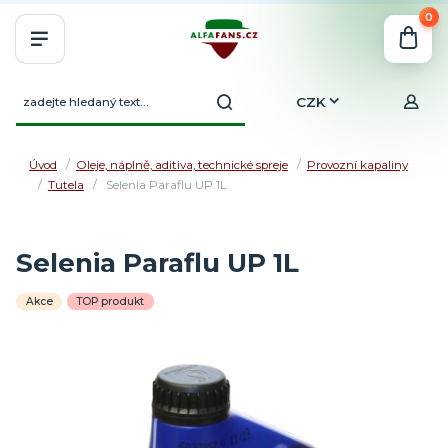
0
CZK
Úvod
Oleje, náplně, aditiva, technické spreje
Provozní kapaliny
Tutela
Selenia Paraflu UP 1L
Selenia Paraflu UP 1L
Akce
TOP produkt