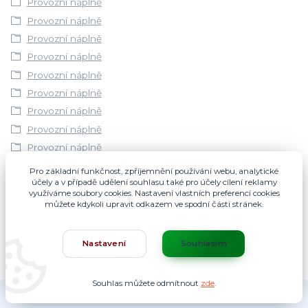
Provozní náplně
Provozní náplně
Provozní náplně
Provozní náplně
Provozní náplně
Provozní náplně
Provozní náplně
Provozní náplně
Provozní náplně
Provozní náplně
Pro základní funkčnost, zpříjemnění používání webu, analytické
účely a v případě udělení souhlasu také pro účely cílení reklamy
Provozní náplně
využíváme soubory cookies. Nastavení vlastních preferencí cookies
Provozní náplně
můžete kdykoli upravit odkazem ve spodní části stránek.
Nastavení
Souhlasím
Souhlas můžete odmítnout
zde
.