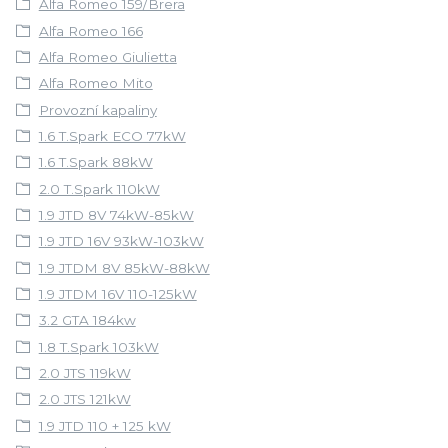
Alfa Romeo 159/Brera
Alfa Romeo 166
Alfa Romeo Giulietta
Alfa Romeo Mito
Provozní kapaliny
1.6 T.Spark ECO 77kW
1.6 T.Spark 88kW
2.0 T.Spark 110kW
1.9 JTD 8V 74kW-85kW
1.9 JTD 16V 93kW-103kW
1.9 JTDM 8V 85kW-88kW
1.9 JTDM 16V 110-125kW
3.2 GTA 184kw
1.8 T.Spark 103kW
2.0 JTS 119kW
2.0 JTS 121kW
1.9 JTD 110 + 125 kW