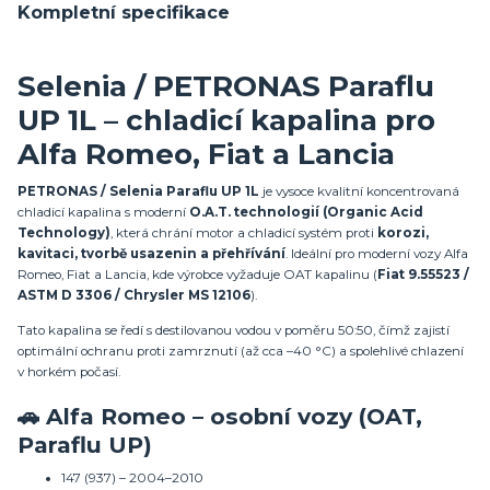
Kompletní specifikace
Selenia / PETRONAS Paraflu
UP 1L – chladicí kapalina pro
Alfa Romeo, Fiat a Lancia
PETRONAS / Selenia Paraflu UP 1L
je vysoce kvalitní koncentrovaná
chladicí kapalina s moderní
O.A.T. technologií (Organic Acid
Technology)
, která chrání motor a chladicí systém proti
korozi,
kavitaci, tvorbě usazenin a přehřívání
. Ideální pro moderní vozy Alfa
Romeo, Fiat a Lancia, kde výrobce vyžaduje OAT kapalinu (
Fiat 9.55523 /
ASTM D 3306 / Chrysler MS 12106
).
Tato kapalina se ředí s destilovanou vodou v poměru 50:50, čímž zajistí
optimální ochranu proti zamrznutí (až cca –40 °C) a spolehlivé chlazení
v horkém počasí.
🚗 Alfa Romeo – osobní vozy (OAT,
Paraflu UP)
147 (937) – 2004–2010