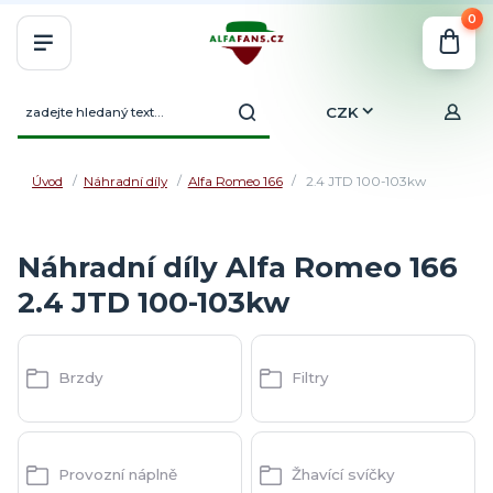
0
CZK
Úvod
Náhradní díly
Alfa Romeo 166
2.4 JTD 100-103kw
Náhradní díly Alfa Romeo 166
2.4 JTD 100-103kw
Brzdy
Filtry
Provozní náplně
Žhavící svíčky