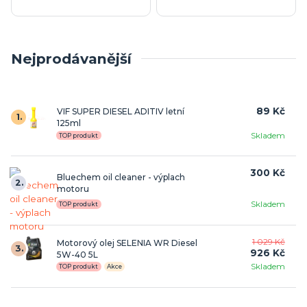
Nejprodávanější
89 Kč
VIF SUPER DIESEL ADITIV letní
1.
125ml
Skladem
TOP produkt
300 Kč
Bluechem oil cleaner - výplach
2.
motoru
Skladem
TOP produkt
1 029 Kč
Motorový olej SELENIA WR Diesel
3.
926 Kč
5W-40 5L
Skladem
TOP produkt
Akce