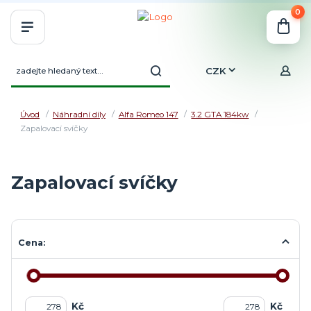
0
CZK
Úvod
Náhradní díly
Alfa Romeo 147
3.2 GTA 184kw
Zapalovací svíčky
Zapalovací svíčky
Cena:
Kč
Kč