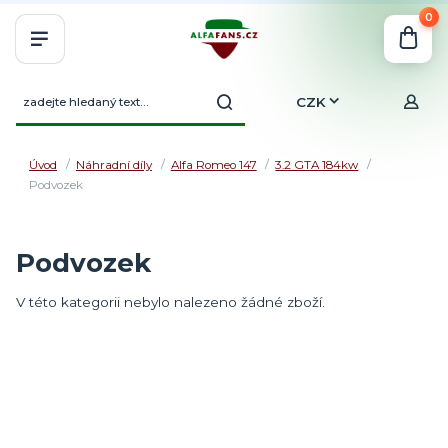
0
CZK
Úvod
Náhradní díly
Alfa Romeo 147
3.2 GTA 184kw
Podvozek
Podvozek
V této kategorii nebylo nalezeno žádné zboží.