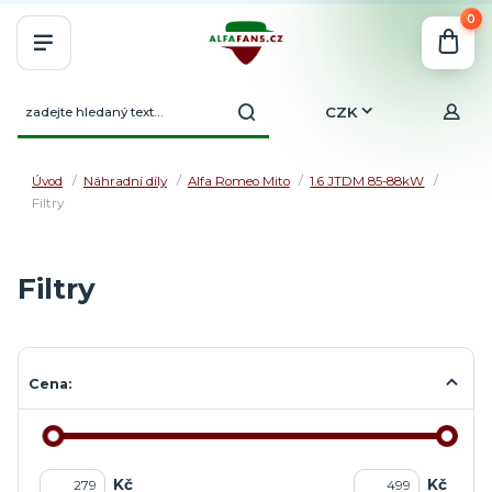
0
CZK
Úvod
Náhradní díly
Alfa Romeo Mito
1.6 JTDM 85-88kW
Filtry
Filtry
Cena:
Kč
Kč