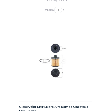
Zobrazuji 1-3 z 3
strana
z 1
Olejový filtr MAHLE pro Alfa Romeo Giulietta a
Mito - nafta