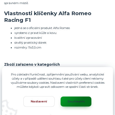
správném místě.
Vlastnosti klíčenky Alfa Romeo
Racing F1
jedná se o oficiální produkt Alfa Romeo
vyrobeno z pravé kůže a kovu
kvalitní zpracování
skvělý praktický dárek
rozměry: 11x3,5 cm
Zboží zařazeno v kategoriích
Pro Alfisty
Pro základní funkčnost, zpříjemnění používání webu, analytické
účely a v případě udělení souhlasu také pro účely cílení reklamy
Klíčenky
využíváme soubory cookies. Nastavení vlastních preferencí cookies
Klíčenky Alfa Romeo
můžete kdykoli upravit odkazem ve spodní části stránek.
Nastavení
Souhlasím