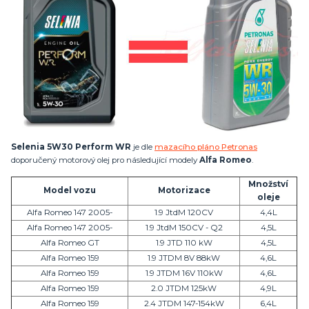
Selenia 5W30 Perform WR
je dle
mazacího pláno Petronas
doporučený motorový olej pro následující modely
Alfa Romeo
.
Množství
Model vozu
Motorizace
oleje
Alfa Romeo 147 2005-
1.9 JtdM 120CV
4,4L
Alfa Romeo 147 2005-
1.9 JtdM 150CV - Q2
4,5L
Alfa Romeo GT
1.9 JTD 110 kW
4,5L
Alfa Romeo 159
1.9 JTDM 8V 88kW
4,6L
Alfa Romeo 159
1.9 JTDM 16V 110kW
4,6L
Alfa Romeo 159
2.0 JTDM 125kW
4,9L
Alfa Romeo 159
2.4 JTDM 147-154kW
6,4L