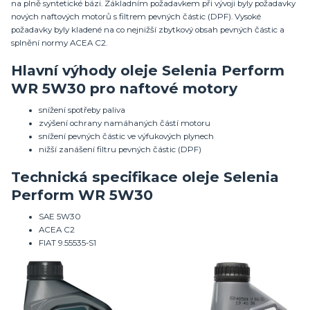
na plně syntetické bázi. Základním požadavkem při vývoji byly požadavky
nových naftových motorů s filtrem pevných částic (DPF). Vysoké
požadavky byly kladené na co nejnižší zbytkový obsah pevných částic a
splnění normy ACEA C2.
Hlavní výhody oleje Selenia
Perform
WR
5W30
pro naftové motory
snížení spotřeby paliva
zvýšení ochrany namáhaných částí motoru
snížení pevných částic ve výfukových plynech
nižší zanášení filtru pevných částic (DPF)
Technická specifikace oleje
Selenia
Perform WR 5W30
SAE 5W30
ACEA C2
FIAT 9.55535-S1