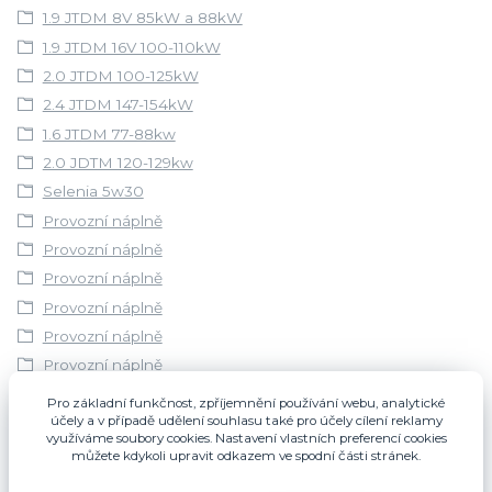
1.9 JTDM 8V 85kW a 88kW
1.9 JTDM 16V 100-110kW
2.0 JTDM 100-125kW
2.4 JTDM 147-154kW
1.6 JTDM 77-88kw
2.0 JDTM 120-129kw
Selenia 5w30
Provozní náplně
Provozní náplně
Provozní náplně
Provozní náplně
Provozní náplně
Provozní náplně
Provozní náplně
Pro základní funkčnost, zpříjemnění používání webu, analytické
účely a v případě udělení souhlasu také pro účely cílení reklamy
Provozní náplně
využíváme soubory cookies. Nastavení vlastních preferencí cookies
Provozní náplně
můžete kdykoli upravit odkazem ve spodní části stránek.