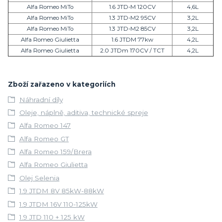
Alfa Romeo MiTo
1.6 JTD-M 120CV
4,6L
Alfa Romeo MiTo
1.3 JTD-M2 95CV
3,2L
Alfa Romeo MiTo
1.3 JTD-M2 85CV
3,2L
Alfa Romeo Giulietta
1.6 JTDM 77kw
4,2L
Alfa Romeo Giulietta
2.0 JTDm 170CV / TCT
4,2L
Zboží zařazeno v kategoriích
Náhradní díly
Oleje, náplně, aditiva, technické spreje
Alfa Romeo 147
Alfa Romeo GT
Alfa Romeo 159/Brera
Alfa Romeo Giulietta
Olej Selenia
1.9 JTDM 8V 85kW-88kW
1.9 JTDM 16V 110-125kW
1.9 JTD 110 + 125 kW