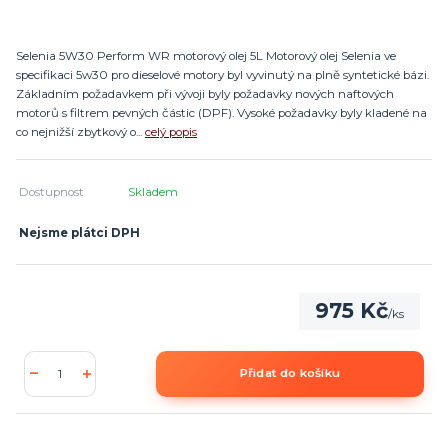
Selenia 5W30 Perform WR motorový olej 5L Motorový olej Selenia ve
specifikaci 5w30 pro dieselové motory byl vyvinutý na plně syntetické bázi.
Základním požadavkem při vývoji byly požadavky nových naftových
motorů s filtrem pevných částic (DPF). Vysoké požadavky byly kladené na
co nejnižší zbytkový o...
celý popis
Dostupnost
Skladem
Nejsme plátci DPH
975 Kč
/
ks
Přidat do košíku