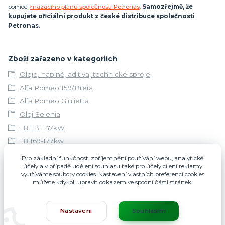
pomocí
mazacího plánu společnosti Petronas
.
Samozřejmě, že
kupujete oficiální produkt z české distribuce společnosti
Petronas.
Zboží zařazeno v kategoriích
Oleje, náplně, aditiva, technické spreje
Alfa Romeo 159/Brera
Alfa Romeo Giulietta
Olej Selenia
1.8 TBi 147kW
1.8 169-177kw
Selenia 5w40
Pro základní funkčnost, zpříjemnění používání webu, analytické
účely a v případě udělení souhlasu také pro účely cílení reklamy
Provozní náplně
využíváme soubory cookies. Nastavení vlastních preferencí cookies
Provozní náplně
můžete kdykoli upravit odkazem ve spodní části stránek.
Nastavení
Souhlasím