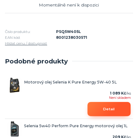
Momentálně není k dispozici
Číslo produktu:
PSQ5W405L
EAN kód:
8001238030571
Hlídat cenu / dostupnost
Podobné produkty
Motorový olej Selenia K Pure Energy 5W-40 5L
1 089 Kč
/
ks
Není skladem
Detail
Selenia 5w40 Perform Pure Energy motorový olej 1L
209 Kč
/
ks