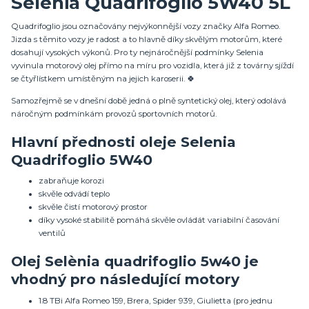
Selenia Quadrifoglio 5W40 5L
Quadrifoglio jsou označovány nejvýkonnější vozy značky Alfa Romeo.
Jizda s těmito vozy je radost a to hlavně díky skvělým motorům, které
dosahují vysokých výkonů. Pro ty nejnáročnější podmínky Selenia
vyvinula motorový olej přímo na míru pro vozidla, která již z továrny sjíždí
se čtyřlístkem umístěným na jejich karoserii. 🍀
Samozřejmě se v dnešní době jedná o plně syntetický olej, který odolává
náročným podmínkám provozů sportovních motorů.
Hlavní přednosti oleje Selenia
Quadrifoglio 5W40
zabraňuje korozi
skvěle odvádí teplo
skvěle čistí motorový prostor
díky vysoké stabilitě pomáhá skvěle ovládát variabilní časování
ventilů
Olej Selènia quadrifoglio 5w40 je
vhodný pro následující motory
1.8 TBi Alfa Romeo 159, Brera, Spider 939, Giulietta (pro jednu