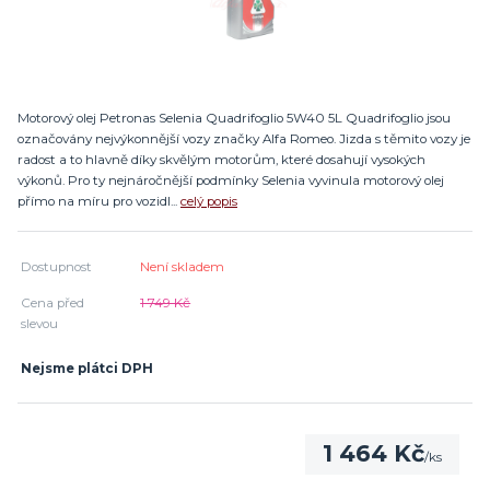
Motorový olej Petronas Selenia Quadrifoglio 5W40 5L Quadrifoglio jsou
označovány nejvýkonnější vozy značky Alfa Romeo. Jizda s těmito vozy je
radost a to hlavně díky skvělým motorům, které dosahují vysokých
výkonů. Pro ty nejnáročnější podmínky Selenia vyvinula motorový olej
přímo na míru pro vozidl...
celý popis
Dostupnost
Není skladem
Cena před
1 749 Kč
slevou
Nejsme plátci DPH
1 464 Kč
/
ks