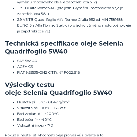
výměnu motorového oleje je zapotřebí cca 5.12)
1.8 TBi Alfa Romeo 4C (pro jednu výměnu motorového oleje je
zapotřebí cca 5.8L)
2.9 V6 TB Quadrifoglio Alfa Romeo Giulia 952 od VIN 7581688
EURO 6 a Alfa Romeo Stelvio (pro jednu výměnu motorového oleje
je zapotřebí cca 7L)
Technická specifikace oleje Selenia
Quadrifoglio 5W40
SAE 5W-40
ACEA C3
FIAT 9.55535-GH2 C.T.R. N° F022.B18
Výsledky testu
oleje
Selenia
Quadrifoglio 5W40
Hustota při 15°C - 0,847 g/cm³
Viskozita při 100°C - 15.2 cSt
Bod vzplanutí - >200°C
Bod tečení - <-40°C
Viskozitní index - 170
Pokud si nejste jistí vhodností oleje pro váš vůz, ověřte si to