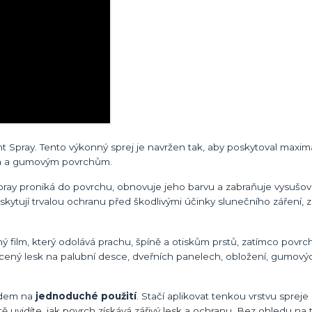
nt Spray. Tento výkonný sprej je navržen tak, aby poskytoval maxim
vým a gumovým povrchům.
pray proniká do povrchu, obnovuje jeho barvu a zabraňuje vysušová
ytují trvalou ochranu před škodlivými účinky slunečního záření, zaj
ý film, který odolává prachu, špíně a otiskům prstů, zatímco povrc
ený lesk na palubní desce, dveřních panelech, obložení, gumový
edem na
jednoduché použití
. Stačí aplikovat tenkou vrstvu spreje
 uvidíte, jak povrch získává zářivý lesk a ochranu. Bez ohledu na t