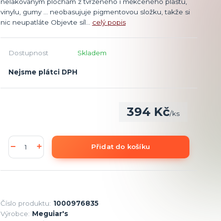
nelakovaným plochám z tvrzeného i měkčeného plastu,
vinylu, gumy … neobasujuje pigmentovou složku, takže si
nic neupatláte Objevte síl...
celý popis
Dostupnost
Skladem
Nejsme plátci DPH
394 Kč
/
ks
Přidat do košíku
Číslo produktu:
1000976835
Výrobce:
Meguiar's