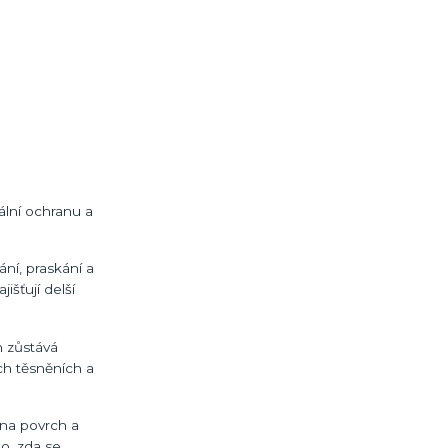
ální ochranu a
ní, praskání a
išťují delší
h zůstává
ch těsněních a
 na povrch a
o, zda se