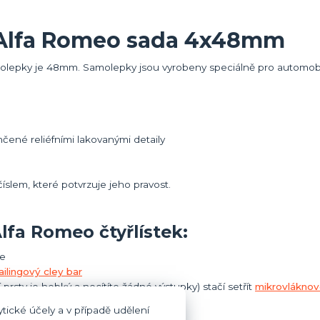
Alfa Romeo sada 4x48mm
olepky je 48mm. Samolepky jsou vyrobeny speciálně pro automob
ené reliéfními lakovanými detaily
íslem, které potvrzuje jeho pravost.
fa Romeo čtyřlístek:
te
ailingový cley bar
 prsty je hebký a necítíte žádné výstupky) stačí setřít
mikrovláknov
čem brzd
tické účely a v případě udělení