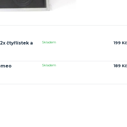
Skladem
x čtyřlístek a
199 Kč
Skladem
Romeo
189 Kč