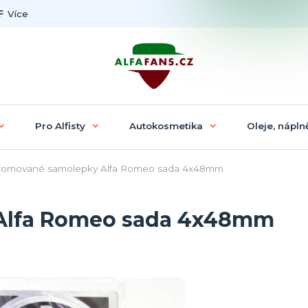
Více
Pro Alfisty
Autokosmetika
Oleje, náplně
omované samolepky Alfa Romeo sada 4x48mm
Alfa Romeo sada 4x48mm