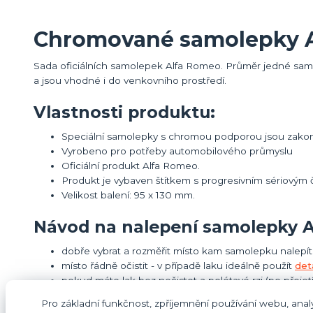
Chromované samolepky 
Sada oficiálních samolepek Alfa Romeo. Průměr jedné sam
a jsou vhodné i do venkovního prostředí.
Vlastnosti produktu:
Speciální samolepky s chromou podporou jsou zakonč
Vyrobeno pro potřeby automobilového průmyslu
Oficiální produkt Alfa Romeo.
Produkt je vybaven štítkem s progresivním sériovým č
Velikost balení: 95 x 130 mm.
Návod na nalepení samolepky Al
dobře vybrat a rozměřit místo kam samolepku nalepí
místo řádně očistit - v případě laku ideálně použít
det
pokud máte lak bez nečistot a polétavé rzi (po přejetí
poté řádně odmastit snadno a rychle například
čisti
Pro základní funkčnost, zpříjemnění používání webu, analy
samolepku opatrně přilepit