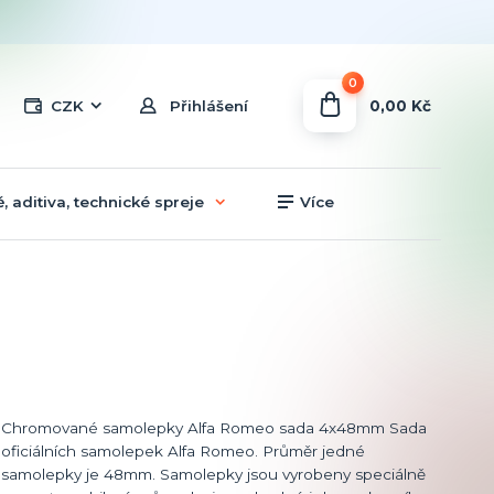
0
0,00 Kč
CZK
Přihlášení
, aditiva, technické spreje
Více
Chromované samolepky Alfa Romeo sada 4x48mm Sada
oficiálních samolepek Alfa Romeo. Průměr jedné
samolepky je 48mm. Samolepky jsou vyrobeny speciálně