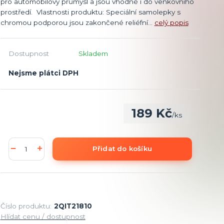
pro automobilový průmysl a jsou vhodné i do venkovního
prostředí. Vlastnosti produktu: Speciální samolepky s
chromou podporou jsou zakončené reliéfní...
celý popis
Dostupnost
Skladem
Nejsme plátci DPH
189 Kč
/
ks
Přidat do košíku
Číslo produktu:
2QIT21810
Hlídat cenu / dostupnost