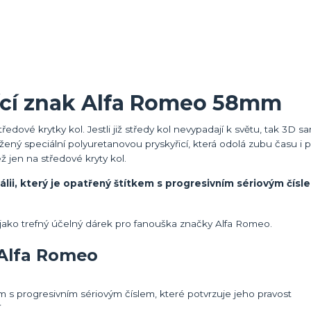
ící znak Alfa Romeo 58mm
dové krytky kol. Jestli již středy kol nevypadají k světu, tak 3D 
ný speciální polyuretanovou pryskyřicí, která odolá zubu času i po
ež jen na středové kryty kol.
álii, který je opatřený štítkem s progresivním sériovým čísl
i jako trefný účelný dárek pro fanouška značky Alfa Romeo.
 Alfa Romeo
m s progresivním sériovým číslem, které potvrzuje jeho pravost
í