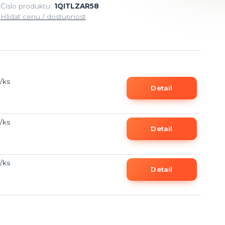
Číslo produktu:
1QITLZAR58
Hlídat cenu / dostupnost
/
ks
Detail
/
ks
Detail
/
ks
Detail