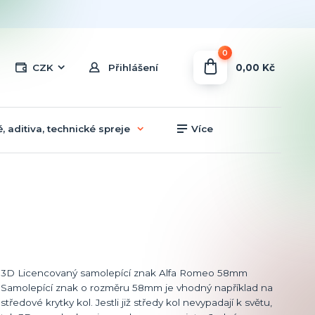
0
0,00 Kč
CZK
Přihlášení
, aditiva, technické spreje
Více
3D Licencovaný samolepící znak Alfa Romeo 58mm
Samolepící znak o rozměru 58mm je vhodný například na
středové krytky kol. Jestli již středy kol nevypadají k světu,