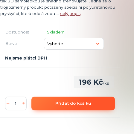
tak 3D samolepkou je snadno zrenovujete. Jedná se o
trojrozměrný produkt potažený speciální polyuretanovou
pryskyřicí, která odolá zubu ...
celý popis
Dostupnost
Skladem
Barva
Nejsme plátci DPH
196 Kč
/
ks
Přidat do košíku