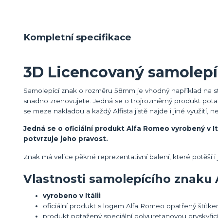
Kompletní specifikace
3D Licencovaný samolep
Samolepící znak o rozměru 58mm je vhodný například na stře
snadno zrenovujete. Jedná se o trojrozměrný produkt potaže
se meze nakladou a každý Alfista jistě najde i jiné využití, n
Jedná se o oficiální produkt Alfa Romeo vyrobený v It
potvrzuje jeho pravost.
Znak má velice pěkné reprezentativní balení, které potěší 
Vlastnosti samolepícího znaku
vyrobeno v Itálii
oficiální produkt s logem Alfa Romeo opatřený štítke
produkt potažený speciální polyuretanovou pryskyřic