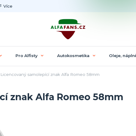
Více
Pro Alfisty
Autokosmetika
Oleje, náplně
Licencovaný samolepící znak Alfa Romeo 58mm
ící znak Alfa Romeo 58mm